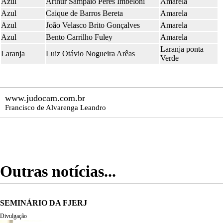
Azul
Arthur Sampaio Peres Imbeloni
Amarela
Azul
Caique de Barros Bereta
Amarela
Azul
João Velasco Brito Gonçalves
Amarela
Azul
Bento Carrilho Fuley
Amarela
Laranja ponta
Laranja
Luiz Otávio Nogueira Arêas
Verde
www.judocam.com.br
Francisco de Alvarenga Leandro
Outras notícias...
SEMINÁRIO DA FJERJ
Divulgação