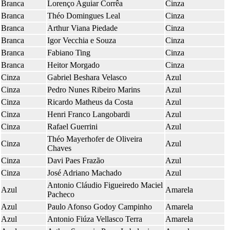
Branca
Lorenço Aguiar Corrêa
Cinza
Branca
Théo Domingues Leal
Cinza
Branca
Arthur Viana Piedade
Cinza
Branca
Igor Vecchia e Souza
Cinza
Branca
Fabiano Ting
Cinza
Branca
Heitor Morgado
Cinza
Cinza
Gabriel Beshara Velasco
Azul
Cinza
Pedro Nunes Ribeiro Marins
Azul
Cinza
Ricardo Matheus da Costa
Azul
Cinza
Henri Franco Langobardi
Azul
Cinza
Rafael Guerrini
Azul
Théo Mayerhofer de Oliveira
Cinza
Azul
Chaves
Cinza
Davi Paes Frazão
Azul
Cinza
José Adriano Machado
Azul
Antonio Cláudio Figueiredo Maciel
Azul
Amarela
Pacheco
Azul
Paulo Afonso Godoy Campinho
Amarela
Azul
Antonio Fiúza Vellasco Terra
Amarela