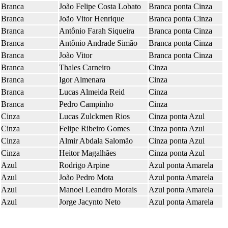
Branca
João Felipe Costa Lobato
Branca ponta Cinza
Branca
João Vitor Henrique
Branca ponta Cinza
Branca
Antônio Farah Siqueira
Branca ponta Cinza
Branca
Antônio Andrade Simão
Branca ponta Cinza
Branca
João Vitor
Branca ponta Cinza
Branca
Thales Carneiro
Cinza
Branca
Igor Almenara
Cinza
Branca
Lucas Almeida Reid
Cinza
Branca
Pedro Campinho
Cinza
Cinza
Lucas Zulckmen Rios
Cinza ponta Azul
Cinza
Felipe Ribeiro Gomes
Cinza ponta Azul
Cinza
Almir Abdala Salomão
Cinza ponta Azul
Cinza
Heitor Magalhães
Cinza ponta Azul
Azul
Rodrigo Arpine
Azul ponta Amarela
Azul
João Pedro Mota
Azul ponta Amarela
Azul
Manoel Leandro Morais
Azul ponta Amarela
Azul
Jorge Jacynto Neto
Azul ponta Amarela