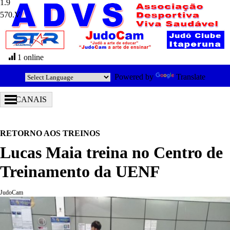
570.V
1 online
Powered by
Translate
CANAIS
RETORNO AOS TREINOS
Lucas Maia treina no Centro de
Treinamento da UENF
JudoCam