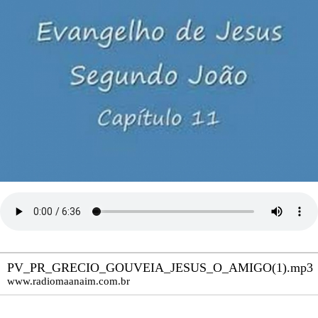
PV_PR_GRECIO_GOUVEIA_JESUS_O_AMIGO(1).mp3
www.radiomaanaim.com.br